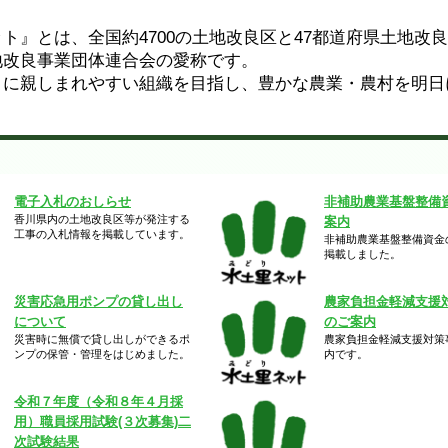
』とは、全国約4700の土地改良区と47都道府県土地改
地改良事業団体連合会の愛称です。
に親しまれやすい組織を目指し、豊かな農業・農村を明日
電子入札のおしらせ
非補助農業基盤整備
香川県内の土地改良区等が発注する
案内
工事の入札情報を掲載しています。
非補助農業基盤整備資金
掲載しました。
災害応急用ポンプの貸し出し
農家負担金軽減支援
について
のご案内
災害時に無償で貸し出しができるポ
農家負担金軽減支援対策
ンプの保管・管理をはじめました。
内です。
令和７年度（令和８年４月採
用）職員採用試験(３次募集)二
次試験結果