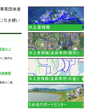
良事業団体連
に引き継い
資金のご
のご案内を
対策事業
事業のご案